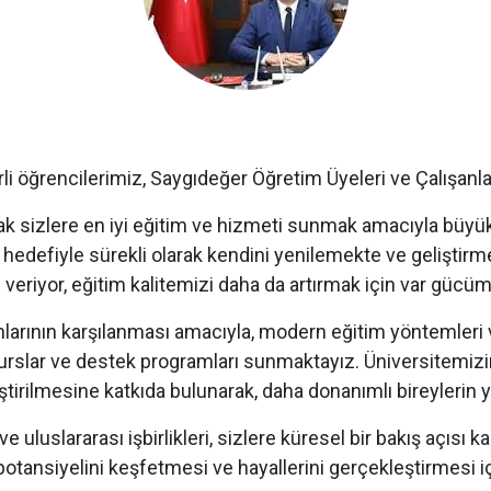
li öğrencilerimiz, Saygıdeğer Öğretim Üyeleri ve Çalışanla
rak sizlere en iyi eğitim ve hizmeti sunmak amacıyla büyük
hedefiyle sürekli olarak kendini yenilemekte ve geliştirmek
veriyor, eğitim kalitemizi daha da artırmak için var gücü
arının karşılanması amacıyla, modern eğitim yöntemleri 
 burslar ve destek programları sunmaktayız. Üniversitemizin
liştirilmesine katkıda bulunarak, daha donanımlı bireylerin
e uluslararası işbirlikleri, sizlere küresel bir bakış açısı
otansiyelini keşfetmesi ve hayallerini gerçekleştirmesi i